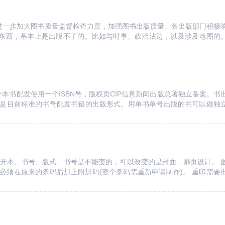
。进一步加大图书质量监督检查力度，加强图书出版质量。各出版部门积极
的东西，基本上是出版不了的。比如与时事、政治沾边，以及涉及地图的
对出书的内容有严格的审查。那么出...
本书配发使用一个ISBN号，版权页CIP信息新闻出版总署独立备案。书
是目前标准的书号配发书籍的出版形式。用单书单号出版的书可以做独
果、版式设计;开本大小可以由...
。开本、书号、版式、书号是不能变的，可以改变的是封面、扉页设计。 
必须在原来的条码后加上附加码(整个条码需重新申请制作)。 重印需要
序：1. 查验出版合同2....