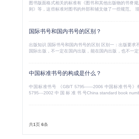
图书版面格式相关的标准有《图书和其他出版物的书脊规
则》等，这些标准对图书的外部和辅文做了一些规范。 
表达自由和发挥空间。但是，自由不是无限的，还是要遵守
国际书号和国内书号的区别？
出版知识 国际书号和国内书号的区别 区别一：出版要
国际出版，不一定在国内出版，能在国内出版，也不一定
之就要符合国内出版社的要求。相比较而言，国内出版社对出
中国标准书号的构成是什么？
中国标准书号 《GB/T 5795——2006 中国标准书号》
5795---2002 中 国 标 准 书 号China standard book numbe
共
1
页
6
条