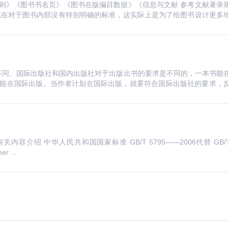
则》《图书书名页》《图书在版编目数据》《信息与文献 参考文献著录
现在对于图书内部没有特别明确的标准，这实际上是为了给图书设计更多
一些约定俗成的规范。这些规范记录在...
求不同。国际出版社和国内出版社对于出版出书的要求是不同的，一本书能
能在国际出版。当作者计划在国际出版，就要符合国际出版社的要求，
书内容审核更加严格。 区别二：...
有关内容介绍 中华人民共和国国家标准 GB/T 5795——2006代替 GB/
r ...