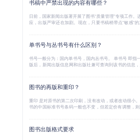
书稿中严禁出现的内容有哪些？
日前，国家新闻出版署开展了图书“质量管理”专项工作
应，出版严审还在加剧。现在，只要书稿稍带点“敏感“
出书需要通过出版审稿，不是什么内容都能出版的。出版社
单书号与丛书号有什么区别？
书号一般分为：国内单书号，国内丛书号。 单书号 即指一
版后，新闻出版信息网和出版社兼可查询到该书的信息，
定价(单本定价)，可以自由设计按照自己喜欢的封面装帧效
图书的再版和重印？
重印 是对原书的第二次印刷，没有改动，或者改动很小
书的中国标准书号条码一般也不变，但若定价有调整，则
版社开具印刷委托书，并支付重新设计费和印刷费即可。 重印程
图书出版格式要求