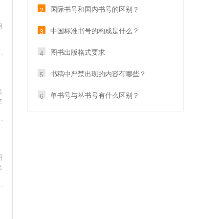
国际书号和国内书号的区别？
2
响
中国标准书号的构成是什么？
3
。
图书出版格式要求
4
书稿中严禁出现的内容有哪些？
5
出
单书号与丛书号有什么区别？
6
立
图
出