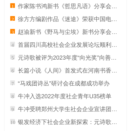
作家陈书鸿新书《哲思凡语》分享会郑州举办
1
徐方方编剧作品《迷途》荣获中国电影家协会举办的版权运营优秀IP银奖
2
赵渝新书《野马与尘埃》新书分享会在我在书店成功举办
3
首届四川高校社会企业发展论坛顺利举行，元诗歌成都合伙人赵全鑫受邀出席
4
元诗歌被评为2023年度“向光奖”向善企业
5
长篇小说《人间》首发式在河南书香博物馆成功举办
6
“马戏团诗丛”研讨会在成都成功举办
7
牛冲入选2022年度社企青年U35榜单
8
牛冲受聘郑州大学生社会企业宣讲团讲师
9
银发经济下社会企业新探索：元诗歌亮相 2025 社会企业共创大会
10