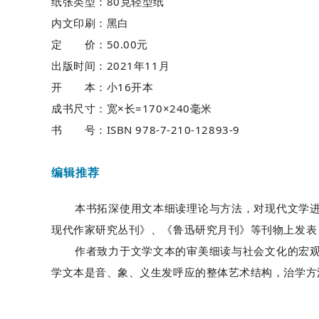
纸张类型：80克轻型纸
内文印刷：黑白
定
价：50.00元
出版时间：2021年11月
开
本：小16开本
成书尺寸：宽×长=170×240毫米
书 号：ISBN 978-7-210-12893-9
编辑推荐
本书拓深使用文本细读理论与方法，对现代文学进行
现代作家研究丛刊》、《鲁迅研究月刊》等刊物上发表
作者致力于文学文本的审美细读与社会文化的宏观审
学文本是音、象、义生发呼应的整体艺术结构，治学方