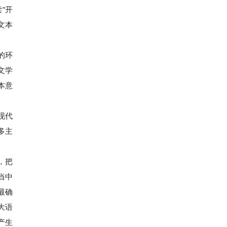
”开
文本
的环
文学
本意
现代
多主
，把
当中
最确
大语
产生