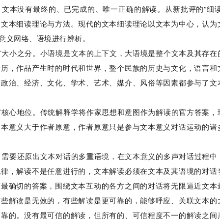
文本没有最终的、已完成的、唯一正确的解读。从新批评的“细读
的文本细读理论与方法。现代的文本细读理论以文本为中心，认为
意义网络、语境进行辨析。
有大小之分。小语境是文本的上下文，大语境是整个文本及其存在
经历，作品产生时的时代和世界，整个民族的历史与文化，语言和
的政治、经济、文化、学术、艺术、媒介、风俗等因素都参与了文
有核心地位。传统解释学将作家思想和意图作为解读的官方答案，
文本意义大于作者原意，作者原意只是参与文本意义对话运动的诸
，需要还原出文本对话的多重语境，在文本意义的多声对话过程中
纪律，解读不是任意进行的，文本解读必须在文本及其语境的对话
有最确切的答案，围绕文本互动的各方之间的对话将无限逼近文本
有些解读是无效的，有些解读是更可靠的，能够呼应、关联文本的
可靠的。没有最可信的解读，但所有的、可信程度不一的解读之间