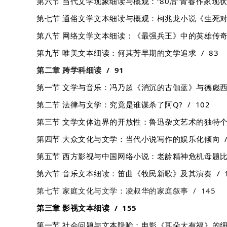
第六节 当代文学现象细读与概观：“80后”青春作家现状札
第七节 通俗文学文本细读与概观：柯兆龙小说《生死对决
第八节 网络文学文本细读：《最强兵王》中的英雄传奇梦
第九节 唯美文本细读：何其芳早期的文学追求 / 83
第二章 跨学科细读 / 91
第一节 文学与音乐：冯乃超《消沉的古伽蓝》与德彪西的
第二节 法律与文学：究竟是谁谋杀了阿Q? / 102
第三节 文学文体边界的开放性：鲁迅杂文艺术的独特个性
第四节 大众文化与文学：当代小说写作的娱乐化倾向 / 
第五节 西方影视与中国网络小说：老龄精神危机母题比较
第六节 音乐文本细读：笛曲《牧民新歌》及其演奏 / 1
第七节 家庭文化与文学：凌叔华的家庭叙事 / 145
第三章 影视文本细读 / 155
第一节 社会问题与文本隐喻：电影《耳朵大有福》的细节