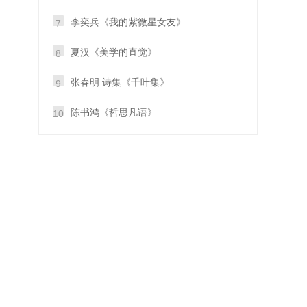
李奕兵《我的紫微星女友》
7
夏汉《美学的直觉》
8
张春明 诗集《千叶集》
9
陈书鸿《哲思凡语》
10