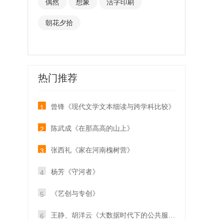
偶然
想象
活字印刷
朝花夕拾
热门推荐
曾锋《现代文学文本细读与跨学科比较》
1
陈武成《在那高高的山上》
2
张西礼《家在河南槐树营》
3
杨芳《守河者》
4
《艺创与专创》
5
王静、胡洋云《大数据时代下的公共服务》
6