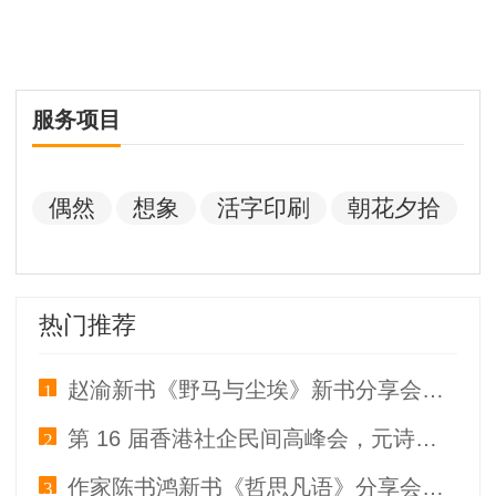
服务项目
偶然
想象
活字印刷
朝花夕拾
热门推荐
赵渝新书《野马与尘埃》新书分享会在我在书店成功举办
1
第 16 届香港社企民间高峰会，元诗歌香港合伙人王东岳随访香港社企
2
作家陈书鸿新书《哲思凡语》分享会郑州举办
3