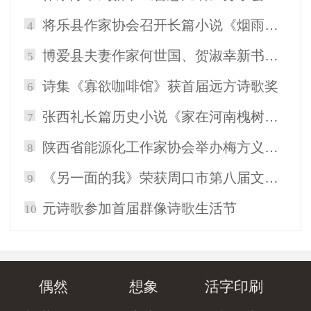
将乐县作家协会召开长篇小说《烟雨金溪》作品研讨
4
博爱县夫妻作家何世国、贺淑幸新书《情归太行》与读者见面
5
诗集《寡欲咖啡馆》获首届远方诗歌奖
6
张西礼长篇历史小说《家在河南槐树营》研讨会于夏邑县文学艺术中心举行
7
陕西省能源化工作家协会举办梅方义长篇小说《地火》作品分享会
8
《另一面的我》荣获周口市第八届文学艺术优秀成果奖
9
元诗歌参加首届群像诗歌生活节
10
偶然
想象
活字印刷